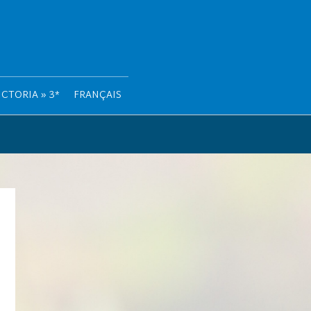
CTORIA » 3*
FRANÇAIS