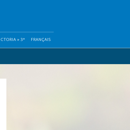
CTORIA » 3*
FRANÇAIS