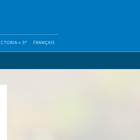
CTORIA » 3*
FRANÇAIS