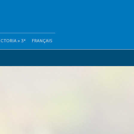
CTORIA » 3*
FRANÇAIS