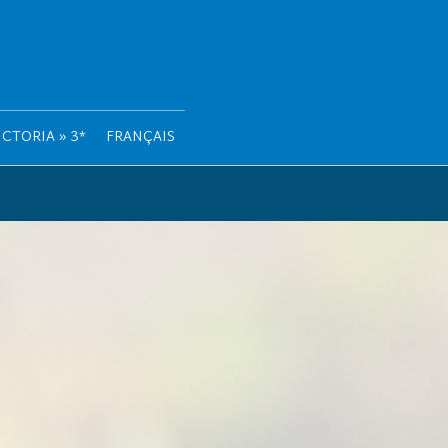
CTORIA » 3*
FRANÇAIS